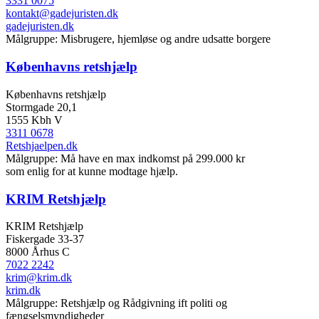
3331 0075
kontakt@gadejuristen.dk
gadejuristen.dk
Målgruppe: Misbrugere, hjemløse og andre udsatte borgere
Københavns retshjælp
Københavns retshjælp
Stormgade 20,1
1555 Kbh V
3311 0678
Retshjaelpen.dk
Målgruppe: Må have en max indkomst på 299.000 kr
som enlig for at kunne modtage hjælp.
KRIM Retshjælp
KRIM Retshjælp
Fiskergade 33-37
8000 Århus C
7022 2242
krim@krim.dk
krim.dk
Målgruppe: Retshjælp og Rådgivning ift politi og
fængselsmyndigheder