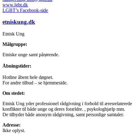
www.lgbt.dk
LGBT’s Facebook-side
etniskung.dk
Etnisk Ung
Målgruppe:
Etniske unge samt pårørende.
Åbningstider:
Hotline åbent hele døgnet.
For andre tilbud – se hjemmeside.
Om stedet:
Etnisk Ung yder professionel rådgivning i forhold til æresrelaterede
konflikter til både unge og deres forældre. , psykologhjælp mm.
De tilbyder både anonym rådgivning, samt personlige samtaler.
Adresse:
Ikke oplyst.