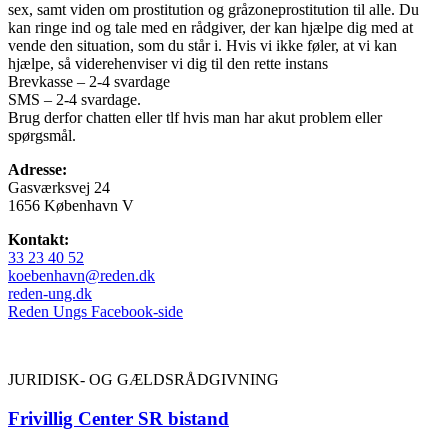
sex, samt viden om prostitution og gråzoneprostitution til alle. Du
kan ringe ind og tale med en rådgiver, der kan hjælpe dig med at
vende den situation, som du står i. Hvis vi ikke føler, at vi kan
hjælpe, så viderehenviser vi dig til den rette instans
Brevkasse – 2-4 svardage
SMS – 2-4 svardage.
Brug derfor chatten eller tlf hvis man har akut problem eller
spørgsmål.
Adresse:
Gasværksvej 24
1656 København V
Kontakt:
33 23 40 52
koebenhavn@reden.dk
reden-ung.dk
Reden Ungs Facebook-side
JURIDISK- OG GÆLDSRÅDGIVNING
Frivillig Center SR bistand