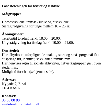
Landsforeningen for bøsser og lesbiske
Målgruppe:
Homoseksuelle, transseksuelle og biseksuelle.
Særlig rådgivning for unge mellem 16 – 25 år.
Åbningstider:
Telefontid torsdag fra kl. 18.00 – 20.00.
Ungerådgivning fra tirsdag fra kl. 19.00 – 21.00.
Om stedet:
Her tilbydes en uforpligtende snak og store og små spørgsmål ift til
at springe ud, identitet, seksualitet, familie mm.
Her henvises også til sociale aktiviteter, netværksgrupper, gå i byen
steder mm.
Mulighed for chat (se hjemmeside).
Adresse:
Nygade 7, 2. sal
1164 Kbh K
Kontakt:
33 36 00 80
raadgivning-kbh@lgbt.dk