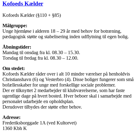
Kofoeds Kælder
Kofoeds Kælder (§110 + §85)
Målgruppe:
Unge hjemløse i alderen 18 – 29 år med behov for botræning,
pædagogisk støtte og stabelisering inden udflytning til egen bolig.
Åbningstider:
Mandag til onsdag fra kl. 08.30 – 15.30.
Torsdag til fredag fra kl. 08.30 – 12.00.
Om stedet:
Kofoeds Kælder råder over i alt 10 mindre værelser på henholdvis
Christianshavn (6) og Vesterbro (4). Disse boliger fungerer som små
bofællesskaber for unge med forskellige sociale problemer.
Der er tilknyttet 2 medarbejder til klubværelserne, som har faste
ugentlige dage på hvert bosted. Hver beboer skal i samarbejde med
personalet udarbejde en opholdsplan.
Derudover tilbydes der støtte efter behov.
Adresse:
Frederiksborggade 1A (ved Kultorvet)
1360 Kbh K