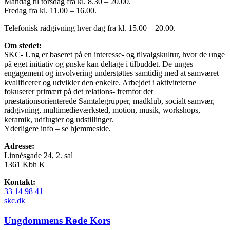
Mandag til torsdag fra kl. 8.30 – 20.00.
Fredag fra kl. 11.00 – 16.00.
Telefonisk rådgivning hver dag fra kl. 15.00 – 20.00.
Om stedet:
SKC- Ung er baseret på en interesse- og tilvalgskultur, hvor de unge
på eget initiativ og ønske kan deltage i tilbuddet. De unges
engagement og involvering understøttes samtidig med at samværet
kvalificerer og udvikler den enkelte. Arbejdet i aktiviteterne
fokuserer primært på det relations- fremfor det
præstationsorienterede Samtalegrupper, madklub, socialt samvær,
rådgivning, multimedieværksted, motion, musik, workshops,
keramik, udflugter og udstillinger.
Yderligere info – se hjemmeside.
Adresse:
Linnésgade 24, 2. sal
1361 Kbh K
Kontakt:
33 14 98 41
skc.dk
Ungdommens Røde Kors