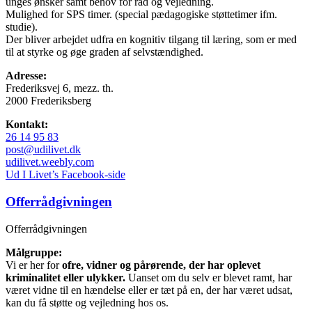
unges ønsker samt behov for råd og vejledning.
Mulighed for SPS timer. (special pædagogiske støttetimer ifm.
studie).
Der bliver arbejdet udfra en kognitiv tilgang til læring, som er med
til at styrke og øge graden af selvstændighed.
Adresse:
Frederiksvej 6, mezz. th.
2000 Frederiksberg
Kontakt:
26 14 95 83
post@udilivet.dk
udilivet.weebly.com
Ud I Livet’s Facebook-side
Offerrådgivningen
Offerrådgivningen
Målgruppe:
Vi er her for
ofre, vidner og pårørende, der har oplevet
kriminalitet eller ulykker.
Uanset om du selv er blevet ramt, har
været vidne til en hændelse eller er tæt på en, der har været udsat,
kan du få støtte og vejledning hos os.