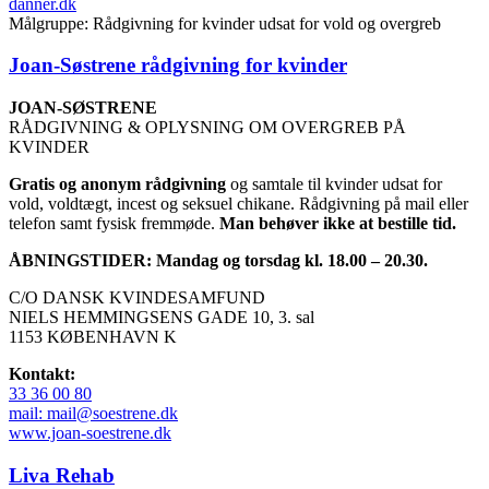
danner.dk
Målgruppe: Rådgivning for kvinder udsat for vold og overgreb
Joan-Søstrene rådgivning for kvinder
JOAN-SØSTRENE
RÅDGIVNING & OPLYSNING OM OVERGREB PÅ
KVINDER
Gratis og anonym rådgivning
og samtale til kvinder udsat for
vold, voldtægt, incest og seksuel chikane. Rådgivning på mail eller
telefon samt fysisk fremmøde.
Man behøver ikke at bestille tid.
ÅBNINGSTIDER: Mandag og torsdag kl. 18.00 – 20.30.
C/O DANSK KVINDESAMFUND
NIELS HEMMINGSENS GADE 10, 3. sal
1153 KØBENHAVN K
Kontakt:
33 36 00 80
mail: mail@soestrene.dk
www.joan-soestrene.dk
Liva Rehab