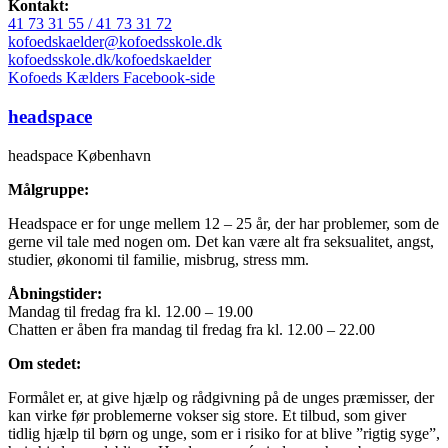
Kontakt:
41 73 31 55 / 41 73 31 72
kofoedskaelder@kofoedsskole.dk
kofoedsskole.dk/kofoedskaelder
Kofoeds Kælders Facebook-side
headspace
headspace København
Målgruppe:
Headspace er for unge mellem 12 – 25 år, der har problemer, som de
gerne vil tale med nogen om. Det kan være alt fra seksualitet, angst,
studier, økonomi til familie, misbrug, stress mm.
Åbningstider:
Mandag til fredag fra kl. 12.00 – 19.00
Chatten er åben fra mandag til fredag fra kl. 12.00 – 22.00
Om stedet:
Formålet er, at give hjælp og rådgivning på de unges præmisser, der
kan virke før problemerne vokser sig store. Et tilbud, som giver
tidlig hjælp til børn og unge, som er i risiko for at blive ”rigtig syge”,