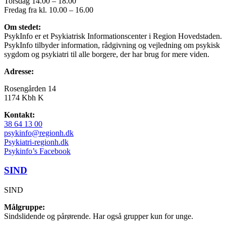
Torsdag 14.00 – 18.00
Fredag fra kl. 10.00 – 16.00
Om stedet:
PsykInfo er et Psykiatrisk Informationscenter i Region Hovedstaden.
PsykInfo tilbyder information, rådgivning og vejledning om psykisk
sygdom og psykiatri til alle borgere, der har brug for mere viden.
Adresse:
Rosengården 14
1174 Kbh K
Kontakt:
38 64 13 00
psykinfo@regionh.dk
Psykiatri-regionh.dk
Psykinfo’s Facebook
SIND
SIND
Målgruppe:
Sindslidende og pårørende. Har også grupper kun for unge.