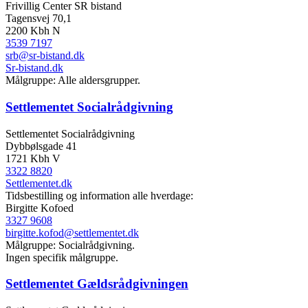
Frivillig Center SR bistand
Tagensvej 70,1
2200 Kbh N
3539 7197
srb@sr-bistand.dk
Sr-bistand.dk
Målgruppe: Alle aldersgrupper.
Settlementet Socialrådgivning
Settlementet Socialrådgivning
Dybbølsgade 41
1721 Kbh V
3322 8820
Settlementet.dk
Tidsbestilling og information alle hverdage:
Birgitte Kofoed
3327 9608
birgitte.kofod@settlementet.dk
Målgruppe: Socialrådgivning.
Ingen specifik målgruppe.
Settlementet Gældsrådgivningen