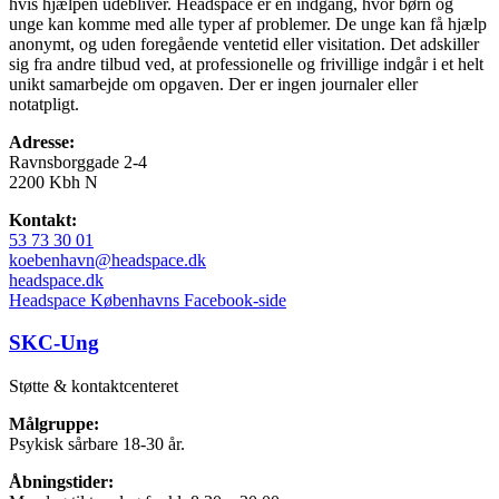
hvis hjælpen udebliver. Headspace er én indgang, hvor børn og
unge kan komme med alle typer af problemer. De unge kan få hjælp
anonymt, og uden foregående ventetid eller visitation. Det adskiller
sig fra andre tilbud ved, at professionelle og frivillige indgår i et helt
unikt samarbejde om opgaven. Der er ingen journaler eller
notatpligt.
Adresse:
Ravnsborggade 2-4
2200 Kbh N
Kontakt:
53 73 30 01
koebenhavn@headspace.dk
headspace.dk
Headspace Københavns Facebook-side
SKC-Ung
Støtte & kontaktcenteret
Målgruppe:
Psykisk sårbare 18-30 år.
Åbningstider: