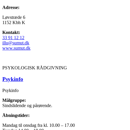
Adresse:
Løvstræde 6
1152 Kbh K
Kontakt:
33 91 12 12
illu@sumut.dk
www.sumut.dk
PSYKOLOGISK RÅDGIVNING
Psykinfo
Psykinfo
Målgruppe:
Sindslidende og pårørende.
Åbningstider:
Mandag til onsdag fra kl. 10.00 – 17.00