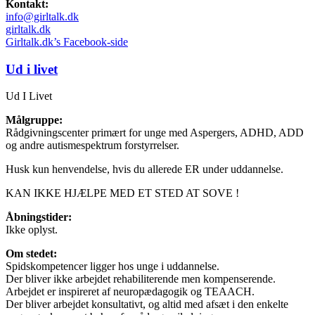
Kontakt:
info@girltalk.dk
girltalk.dk
Girltalk.dk’s Facebook-side
Ud i livet
Ud I Livet
Målgruppe:
Rådgivningscenter primært for unge med Aspergers, ADHD, ADD
og andre autismespektrum forstyrrelser.
Husk kun henvendelse, hvis du allerede ER under uddannelse.
KAN IKKE HJÆLPE MED ET STED AT SOVE !
Åbningstider:
Ikke oplyst.
Om stedet:
Spidskompetencer ligger hos unge i uddannelse.
Der bliver ikke arbejdet rehabiliterende men kompenserende.
Arbejdet er inspireret af neuropædagogik og TEAACH.
Der bliver arbejdet konsultativt, og altid med afsæt i den enkelte