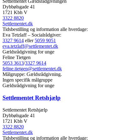
Settlementet Gældsrådgivningen
Dybbølsgade 41
1721 Kbh V
3322 8820
Settlementet.dk
Tidsbestilling og information alle hverdage:
Eva Tetzlaff – Socialrådgiver:
3327 9614
eller
5059 9051
eva.tetzlaff@settlementet.dk
Gældsrådgivning for unge
Feline Tietgen
5053 3613
/
3327 9614
feline.tietgen@settlementet.dk
Målgruppe: Gældsrådgivning.
Ingen specifik målgruppe
Gældsrådgivning for unge
Settlementet Retshjælp
Settlementet Retshjælp
Dybbølsgade 41
1721 Kbh V
3322 8820
Settlementet.dk
Tidsbestilling og information alle hverdage: