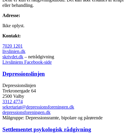
eller behandling.
Adresse:
Ikke oplyst.
Kontakt:
7020 1201
livslinien.dk
skrivdet.dk
– netrådgivning
Livsliniens Facebook-side
Depressionslinjen
Depressionslinjen
Trekronergade 64
2500 Valby
3312 4774
sekretariat@depressionsforeningen.dk
depressionsforeningen.dk
Målgruppe: Depressionsramte, bipolare og pårørende
Settlementet psykologisk rådgivning