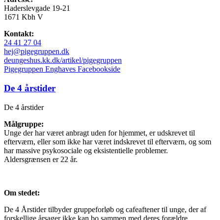
Haderslevgade 19-21
1671 Kbh V
Kontakt:
24 41 27 04
hej@pigegruppen.dk
deungeshus.kk.dk/artikel/pigegruppen
Pigegruppen Enghaves Facebookside
De 4 årstider
De 4 årstider
Målgruppe:
Unge der har været anbragt uden for hjemmet, er udskrevet til
efterværn, eller som ikke har været indskrevet til efterværn, og som
har massive psykosociale og eksistentielle problemer.
Aldersgrænsen er 22 år.
Om stedet:
De 4 Årstider tilbyder gruppeforløb og cafeaftener til unge, der af
forskellige årsager ikke kan bo sammen med deres forældre.