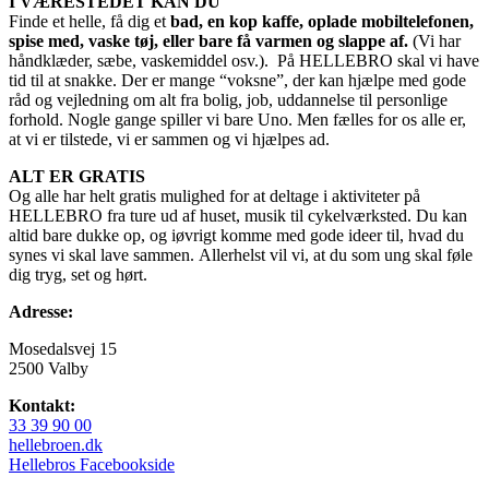
I VÆRESTEDET KAN DU
Finde et helle, få dig et
bad, en kop kaffe, oplade mobiltelefonen,
spise med, vaske tøj, eller bare få varmen og slappe af.
(Vi har
håndklæder, sæbe, vaskemiddel osv.). På HELLEBRO skal vi have
tid til at snakke. Der er mange “voksne”, der kan hjælpe med gode
råd og vejledning om alt fra bolig, job, uddannelse til personlige
forhold. Nogle gange spiller vi bare Uno. Men fælles for os alle er,
at vi er tilstede, vi er sammen og vi hjælpes ad.
ALT ER GRATIS
Og alle har helt gratis mulighed for at deltage i aktiviteter på
HELLEBRO fra ture ud af huset, musik til cykelværksted. Du kan
altid bare dukke op, og iøvrigt komme med gode ideer til, hvad du
synes vi skal lave sammen. Allerhelst vil vi, at du som ung skal føle
dig tryg, set og hørt.
Adresse:
Mosedalsvej 15
2500 Valby
Kontakt:
33 39 90 00
hellebroen.dk
Hellebros Facebookside