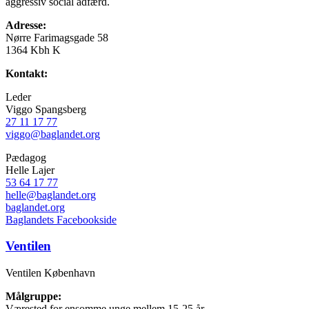
aggressiv social adfærd.
Adresse:
Nørre Farimagsgade 58
1364 Kbh K
Kontakt:
Leder
Viggo Spangsberg
27 11 17 77
viggo@baglandet.org
Pædagog
Helle Lajer
53 64 17 77
helle@baglandet.org
baglandet.org
Baglandets Facebookside
Ventilen
Ventilen København
Målgruppe:
Værested for ensomme unge mellem 15-25 år.