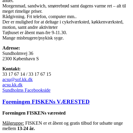
andet.
Morgenmad, sandwich, smørrebrød samt dagens varme ret – alt til
meget rimelige priser.
Rådgivning. Fri telefon, computer mm..
Der er mulighed for at deltage i cykelværksted, køkkenværksted,
motion, samt andre aktiviteter
Tøjhuset er åbent man-fre 9-11.30.
Mange misbrugere/psykisk syge.
Adresse:
Sundholmvej 36
2300 København S
Kontakt:
33 17 67 14 / 33 17 67 15
acsu@sof.kk.dk
acsu.kk.dk
Sundholms Facebookside
Foreningen FISKENs VÆRESTED
Foreningen FISKENs værested
Målgruppe:
FISKEN er et åbent og gratis tilbud for udsatte unge
mellem
13-24 år.