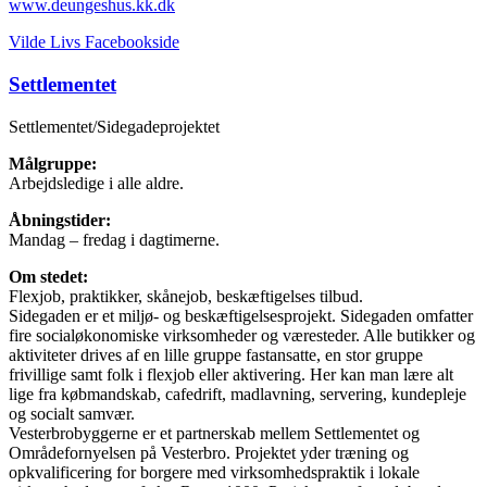
www.deungeshus.kk.dk
Vilde Livs Facebookside
Settlementet
Settlementet/Sidegadeprojektet
Målgruppe:
Arbejdsledige i alle aldre.
Åbningstider:
Mandag – fredag i dagtimerne.
Om stedet:
Flexjob, praktikker, skånejob, beskæftigelses tilbud.
Sidegaden er et miljø- og beskæftigelsesprojekt. Sidegaden omfatter
fire socialøkonomiske virksomheder og væresteder. Alle butikker og
aktiviteter drives af en lille gruppe fastansatte, en stor gruppe
frivillige samt folk i flexjob eller aktivering. Her kan man lære alt
lige fra købmandskab, cafedrift, madlavning, servering, kundepleje
og socialt samvær.
Vesterbrobyggerne er et partnerskab mellem Settlementet og
Områdefornyelsen på Vesterbro. Projektet yder træning og
opkvalificering for borgere med virksomhedspraktik i lokale