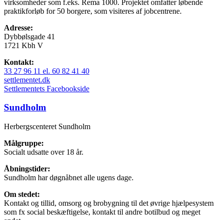
virksomheder som f.eks. Rema 1000. Projektet omfatter løbende
praktikforløb for 50 borgere, som visiteres af jobcentrene.
Adresse:
Dybbølsgade 41
1721 Kbh V
Kontakt:
33 27 96 11 el. 60 82 41 40
settlementet.dk
Settlementets Facebookside
Sundholm
Herbergscenteret Sundholm
Målgruppe:
Socialt udsatte over 18 år.
Åbningstider:
Sundholm har døgnåbnet alle ugens dage.
Om stedet:
Kontakt og tillid, omsorg og brobygning til det øvrige hjælpesystem
som fx social beskæftigelse, kontakt til andre botilbud og meget