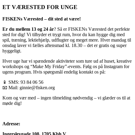
ET VÆRESTED FOR UNGE
FISKENs Værested – dit sted at være!
Er du mellem 13 og 24 år
? Så er FISKENs Værested det perfekte
sted for dig! Vi tilbyder et trygt rum, hvor du kan hygge dig med
spil, træning, lektiehjælp, udflugter og meget mere. Hver mandag til
onsdag laver vi fælles aftensmad kl. 18.30 – det er gratis og super
hyggeligt.
Hver uge har vi spændende aktiviteter som ture ud af huset, kreative
workshops og “Make My Friday”-events. Følg os på Instagram for
ugens program. Hvis spørgsmål endelig kontakt os på:
📱 SMS: 93 84 06 56
📧 Mail:
ginnie@fisken.org
Kom og vær med – ingen tilmelding nødvendig – vi glæder os til at
møde dig!
Adresse:
Ingerslevgade 108, 1705 Kbh V