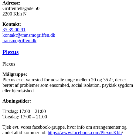
Adresse:
Griffenfeltsgade 50
2200 Kbh N
Kontakt:
35 39 00 91
kontakt@transmogriffen.dk
transmogriffen.dk
Plexus
Plexus
Målgruppe:
Plexus er et værested for udsatte unge mellem 20 og 35 år, der er
berørt af problemer som ensomhed, social isolation, psykisk sygdom
eller hjemløshed.
Åbningstider:
Tirsdag: 17:00 – 21:00
Torsdag: 17:00 – 21.00
Tjek evt. vores facebook-gruppe, hvor info om arrangementer og
andet altid kommer ud:
https://www.facebook.com/PlexusKbh
/