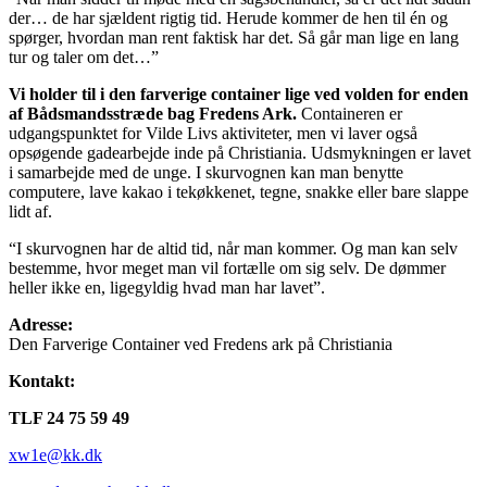
der… de har sjældent rigtig tid. Herude kommer de hen til én og
spørger, hvordan man rent faktisk har det. Så går man lige en lang
tur og taler om det…”
Vi holder til i den farverige container lige ved volden for enden
af Bådsmandsstræde bag Fredens Ark.
Containeren er
udgangspunktet for Vilde Livs aktiviteter, men vi laver også
opsøgende gadearbejde inde på Christiania. Udsmykningen er lavet
i samarbejde med de unge. I skurvognen kan man benytte
computere, lave kakao i tekøkkenet, tegne, snakke eller bare slappe
lidt af.
“I skurvognen har de altid tid, når man kommer. Og man kan selv
bestemme, hvor meget man vil fortælle om sig selv. De dømmer
heller ikke en, ligegyldig hvad man har lavet”.
Adresse:
Den Farverige Container ved Fredens ark på Christiania
Kontakt:
TLF 24 75 59 49
xw1e@kk.dk