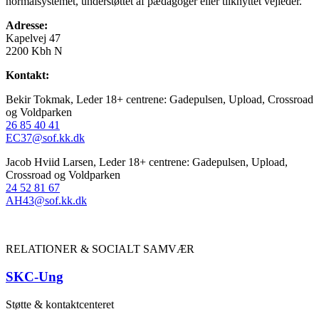
normalsystemet, understøttet af pædagoger eller tilknyttet vejleder.
Adresse:
Kapelvej 47
2200 Kbh N
Kontakt:
Bekir Tokmak, Leder 18+ centrene: Gadepulsen, Upload, Crossroad
og Voldparken
26 85 40 41
EC37@sof.kk.dk
Jacob Hviid Larsen, Leder 18+ centrene: Gadepulsen, Upload,
Crossroad og Voldparken
24 52 81 67
AH43@sof.kk.dk
RELATIONER & SOCIALT SAMVÆR
SKC-Ung
Støtte & kontaktcenteret