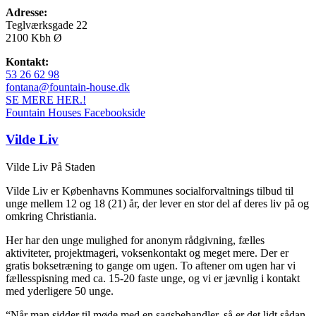
Adresse:
Teglværksgade 22
2100 Kbh Ø
Kontakt:
53 26 62 98
fontana@fountain-house.dk
SE MERE HER.!
Fountain Houses Facebookside
Vilde Liv
Vilde Liv På Staden
Vilde Liv er Københavns Kommunes socialforvaltnings tilbud til
unge mellem 12 og 18 (21) år, der lever en stor del af deres liv på og
omkring Christiania.
Her har den unge mulighed for anonym rådgivning, fælles
aktiviteter, projektmageri, voksenkontakt og meget mere. Der er
gratis boksetræning to gange om ugen. To aftener om ugen har vi
fællesspisning med ca. 15-20 faste unge, og vi er jævnlig i kontakt
med yderligere 50 unge.
“Når man sidder til møde med en sagsbehandler, så er det lidt sådan