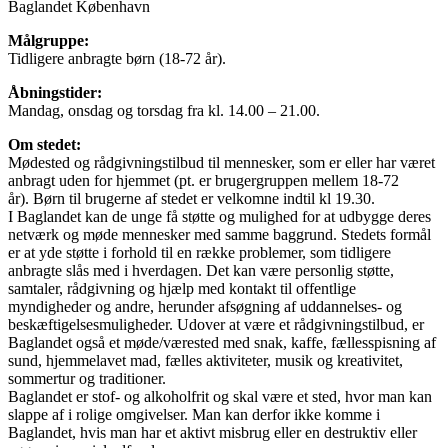
Baglandet København
Målgruppe:
Tidligere anbragte børn (18-72 år).
Åbningstider:
Mandag, onsdag og torsdag fra kl. 14.00 – 21.00.
Om stedet:
Mødested og rådgivningstilbud til mennesker, som er eller har været
anbragt uden for hjemmet (pt. er brugergruppen mellem 18-72
år). Børn til brugerne af stedet er velkomne indtil kl 19.30.
I Baglandet kan de unge få støtte og mulighed for at udbygge deres
netværk og møde mennesker med samme baggrund. Stedets formål
er at yde støtte i forhold til en række problemer, som tidligere
anbragte slås med i hverdagen. Det kan være personlig støtte,
samtaler, rådgivning og hjælp med kontakt til offentlige
myndigheder og andre, herunder afsøgning af uddannelses- og
beskæftigelsesmuligheder. Udover at være et rådgivningstilbud, er
Baglandet også et møde/værested med snak, kaffe, fællesspisning af
sund, hjemmelavet mad, fælles aktiviteter, musik og kreativitet,
sommertur og traditioner.
Baglandet er stof- og alkoholfrit og skal være et sted, hvor man kan
slappe af i rolige omgivelser. Man kan derfor ikke komme i
Baglandet, hvis man har et aktivt misbrug eller en destruktiv eller