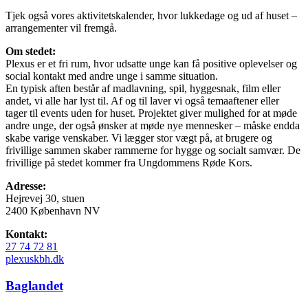
Tjek også vores aktivitetskalender, hvor lukkedage og ud af huset –
arrangementer vil fremgå.
Om stedet:
Plexus er et fri rum, hvor udsatte unge kan få positive oplevelser og
social kontakt med andre unge i samme situation.
En typisk aften består af madlavning, spil, hyggesnak, film eller
andet, vi alle har lyst til. Af og til laver vi også temaaftener eller
tager til events uden for huset. Projektet giver mulighed for at møde
andre unge, der også ønsker at møde nye mennesker – måske endda
skabe varige venskaber. Vi lægger stor vægt på, at brugere og
frivillige sammen skaber rammerne for hygge og socialt samvær. De
frivillige på stedet kommer fra Ungdommens Røde Kors.
Adresse:
Hejrevej 30, stuen
2400 København NV
Kontakt:
27 74 72 81
plexuskbh.dk
Baglandet