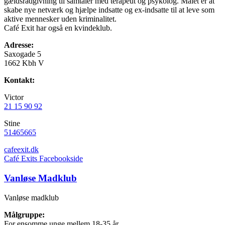
gældsrådgivning til samtaler med terapeut og psykolog. Målet er at
skabe nye netværk og hjælpe indsatte og ex-indsatte til at leve som
aktive mennesker uden kriminalitet.
Café Exit har også en kvindeklub.
Adresse:
Saxogade 5
1662 Kbh V
Kontakt:
Victor
21 15 90 92
Stine
51465665
cafeexit.dk
Café Exits Facebookside
Vanløse Madklub
Vanløse madklub
Målgruppe:
For ensomme unge mellem 18-35 år.