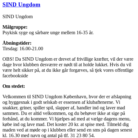
SIND Ungdom
SIND Ungdom
Målgruppe:
Psykisk syge og sårbare unge mellem 16-35 år.
Åbningstider:
Tirsdag: 16.00-21.00
OBS! Da SIND Ungdom er drevet af frivillige kræfter, vil der være
dage hvor klubben desværre er nødt til at holde lukket. Hvis du vil
være helt sikker på, at du ikke går forgæves, så tjek vores offentlige
facebookside
Om stedet:
Velkommen til SIND Ungdom København, hvor der er afslapning
og hyggesnak i godt selskab er essensen af klubaftenerne. Vi
snakker, griner, spiller spil, slapper af, handler ind og laver mad
sammen. Du er altid velkommen, og du behøver ikke at sige på
forhånd, at du kommer. Vi hjælpes ad med at vælge dagens menu,
købe ind og lave mad. Det koster 20 kr. at spise med. Tilmeld dig
maden ved at møde op i klubben eller send en sms på dagen senest
kl. 16.30 med navn og antal på tlf. 31 23 80 54.