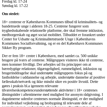
Fredag kl. 17-24
Søndag kl. 17-22
Om stedet:
18+ centrene er Københavns Kommunes tilbud til kriminalitets- og
bandetruede unge i alderen 18-25. Centrene fungerer som
tryghedsskabende relationelle platforme, der skal fremme inklusion,
medborgerskab og øget social mobilitet. Tilbuddet er forankret under
Center for Udsatte og Kriminalitetstruede Unge i Københavns
Kommunes Socialforvaltning, og er en del København Kommunes
Sikker By program.
Der er fem 18+ centre i København, med samlet ca. 500 unikke
brugere på tværs af centrene. Målgruppen visiteres ikke til centrene,
men kommer frivilligt. Der arbejdes ud fra principper om at
bæredygtige relationer, tilgængelighed, rummelighed, inklusion og
brugerinddragelse skal understøtte målgruppens fokus på og
fastholdelse i uddannelse og arbejde, understøtte dannelse af positive
fællesskab/netværk og ikke mindst sikre en positiv livsstil. Dette
gøres i praksis bl.a igennem relevante
tilværelseskompetenceunderstøttende aktiviteter i 18+ centrenes
åbningstider i aftentimerne med mulighed for anonym rådgivning. I
dagstimerne udenfor centrenes normale åbningstid, er der mulighed
for individuel vejledning og brobygning til relevante dele af