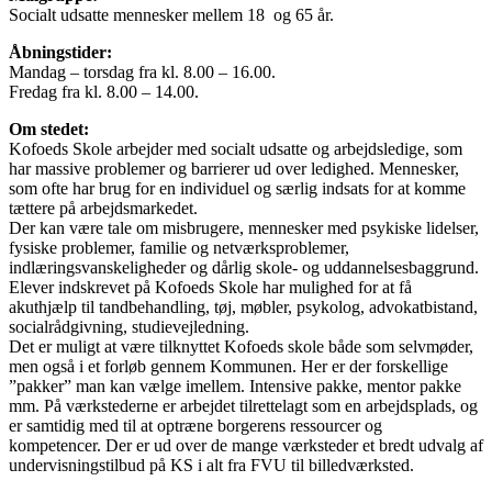
Socialt udsatte mennesker mellem 18 og 65 år.
Åbningstider:
Mandag – torsdag fra kl. 8.00 – 16.00.
Fredag fra kl. 8.00 – 14.00.
Om stedet:
Kofoeds Skole arbejder med socialt udsatte og arbejdsledige, som
har massive problemer og barrierer ud over ledighed. Mennesker,
som ofte har brug for en individuel og særlig indsats for at komme
tættere på arbejdsmarkedet.
Der kan være tale om misbrugere, mennesker med psykiske lidelser,
fysiske problemer, familie og netværksproblemer,
indlæringsvanskeligheder og dårlig skole- og uddannelsesbaggrund.
Elever indskrevet på Kofoeds Skole har mulighed for at få
akuthjælp til tandbehandling, tøj, møbler, psykolog, advokatbistand,
socialrådgivning, studievejledning.
Det er muligt at være tilknyttet Kofoeds skole både som selvmøder,
men også i et forløb gennem Kommunen. Her er der forskellige
”pakker” man kan vælge imellem. Intensive pakke, mentor pakke
mm. På værkstederne er arbejdet tilrettelagt som en arbejdsplads, og
er samtidig med til at optræne borgerens ressourcer og
kompetencer. Der er ud over de mange værksteder et bredt udvalg af
undervisningstilbud på KS i alt fra FVU til billedværksted.