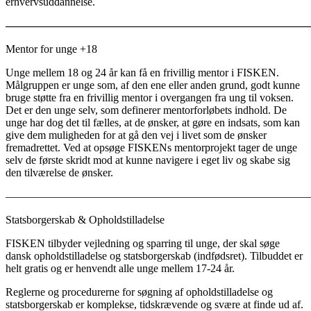
erhvervsuddannelse.
———————————————————————————
Mentor for unge +18
Unge mellem 18 og 24 år kan få en frivillig mentor i FISKEN.
Målgruppen er unge som, af den ene eller anden grund, godt kunne
bruge støtte fra en frivillig mentor i overgangen fra ung til voksen.
Det er den unge selv, som definerer mentorforløbets indhold. De
unge har dog det til fælles, at de ønsker, at gøre en indsats, som kan
give dem muligheden for at gå den vej i livet som de ønsker
fremadrettet. Ved at opsøge FISKENs mentorprojekt tager de unge
selv de første skridt mod at kunne navigere i eget liv og skabe sig
den tilværelse de ønsker.
———————————————————————————
Statsborgerskab & Opholdstilladelse
FISKEN tilbyder vejledning og sparring til unge, der skal søge
dansk opholdstilladelse og statsborgerskab (indfødsret). Tilbuddet er
helt gratis og er henvendt alle unge mellem 17-24 år.
Reglerne og procedurerne for søgning af opholdstilladelse og
statsborgerskab er komplekse, tidskrævende og svære at finde ud af.