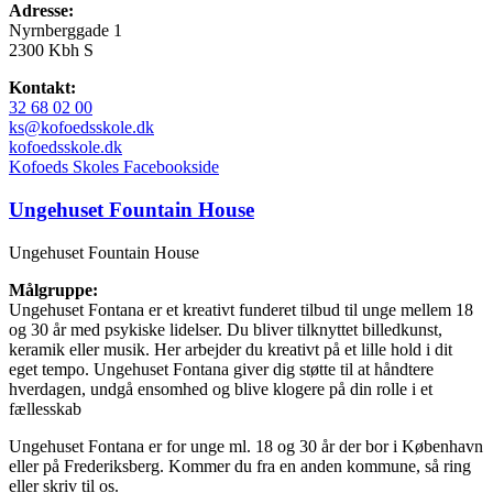
Adresse:
Nyrnberggade 1
2300 Kbh S
Kontakt:
32 68 02 00
ks@kofoedsskole.dk
kofoedsskole.dk
Kofoeds Skoles Facebookside
Ungehuset Fountain House
Ungehuset Fountain House
Målgruppe:
Ungehuset Fontana er et kreativt funderet tilbud til unge mellem 18
og 30 år med psykiske lidelser. Du bliver tilknyttet billedkunst,
keramik eller musik. Her arbejder du kreativt på et lille hold i dit
eget tempo. Ungehuset Fontana giver dig støtte til at håndtere
hverdagen, undgå ensomhed og blive klogere på din rolle i et
fællesskab
Ungehuset Fontana er for unge ml. 18 og 30 år der bor i København
eller på Frederiksberg. Kommer du fra en anden kommune, så ring
eller skriv til os.